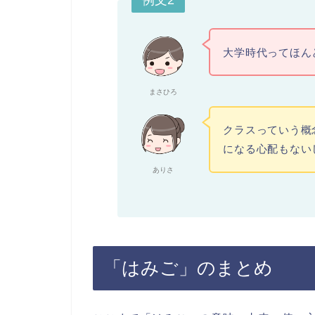
例文2
大学時代ってほん
まさひろ
クラスっていう概
になる心配もない
ありさ
「はみご」のまとめ