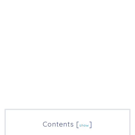
Contents
[
]
show