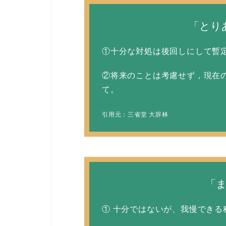
「とり
①十分な対処は後回しにして暫
②将来のことは考慮せず，現在
て。
引用元：三省堂 大辞林
「
① 十分ではないが、我慢できる