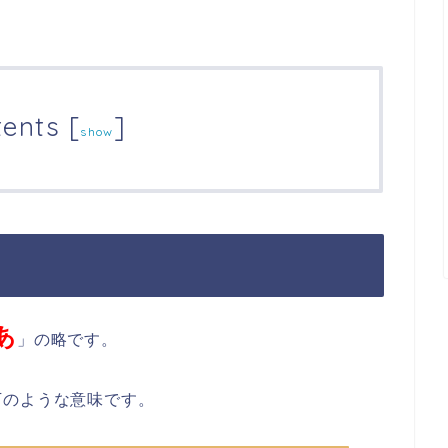
tents
[
]
show
あ
」の略です。
下のような意味です。