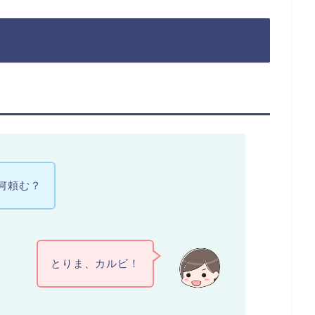
何頼む？
とりま、カルビ！