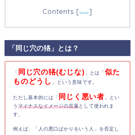
Contents
[
]
show
「同じ穴の狢」とは？
同じ穴の狢(むじな)
似た
「
」とは「
ものどうし
」という意味です。
同じく悪い者
ただし基本的には「
」とい
う
マイナスなイメージの言葉
として使われま
す。
例えば、「人の悪口ばかりをいう人」を否定し