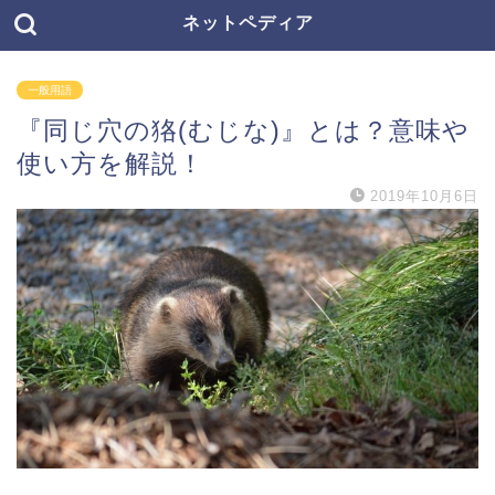
ネットペディア
一般用語
『同じ穴の狢(むじな)』とは？意味や
使い方を解説！
2019年10月6日