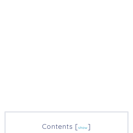
Contents
[
]
show