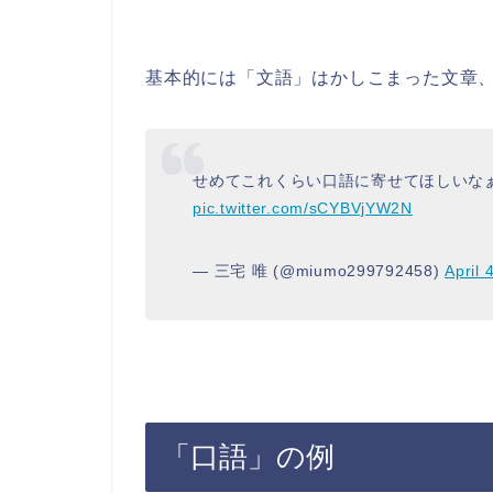
基本的には「文語」はかしこまった文章
せめてこれくらい口語に寄せてほしいな
pic.twitter.com/sCYBVjYW2N
— 三宅 唯 (@miumo299792458)
April 
「口語」の例