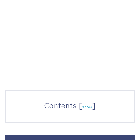
Contents
[
]
show