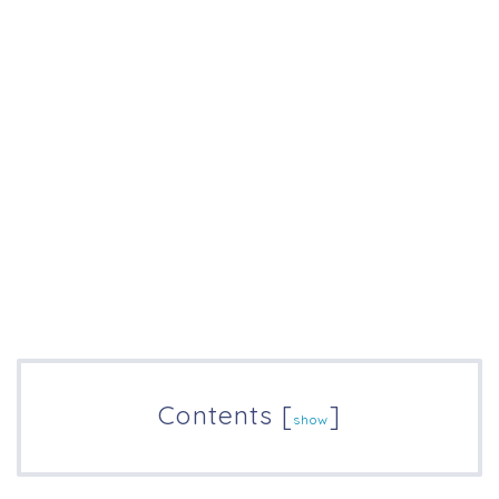
Contents
[
]
show