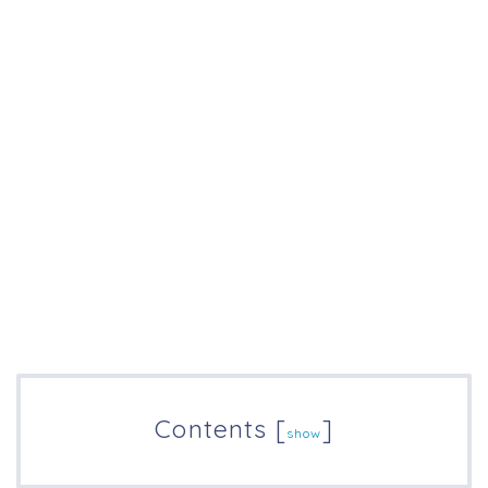
Contents
[
]
show